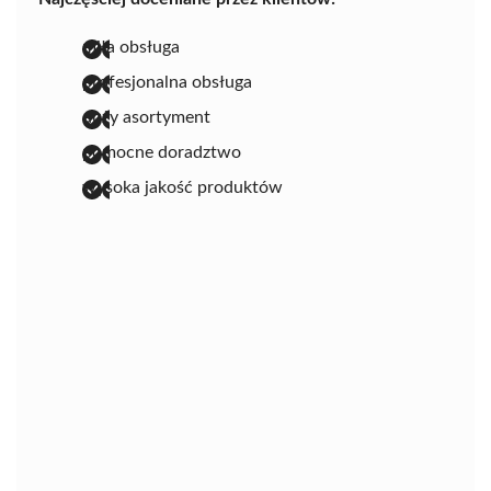
miła obsługa
profesjonalna obsługa
duży asortyment
pomocne doradztwo
wysoka jakość produktów