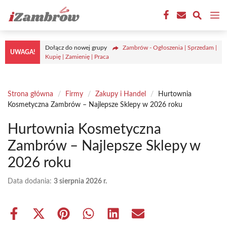
Przejdź
M
do
treści
Dołącz do nowej grupy
Zambrów - Ogłoszenia | Sprzedam |
UWAGA!
Kupię | Zamienię | Praca
Strona główna
/
Firmy
/
Zakupy i Handel
/
Hurtownia
Kosmetyczna Zambrów – Najlepsze Sklepy w 2026 roku
Hurtownia Kosmetyczna
Zambrów – Najlepsze Sklepy w
2026 roku
Data dodania:
3 sierpnia 2026 r.
Share
Share
Share
Share
Share
Share
on
on
on
on
on
on