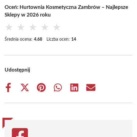
Oceń: Hurtownia Kosmetyczna Zambrów – Najlepsze
Sklepy w 2026 roku
★
★
★
★
★
Średnia ocena:
4.68
Liczba ocen:
14
Udostępnij
Share
Share
Share
Share
Share
Share
on
on
on
on
on
on
Facebook
X
Pinterest
WhatsApp
LinkedIn
Email
(Twitter)