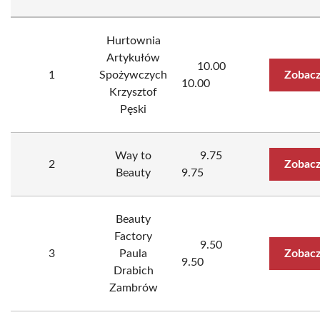
Hurtownia
Artykułów
10.00
1
Spożywczych
Zobacz
10.00
Krzysztof
Pęski
Way to
9.75
2
Zobacz
Beauty
9.75
Beauty
Factory
9.50
3
Paula
Zobacz
9.50
Drabich
Zambrów