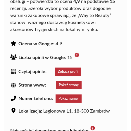
obsługi – potwierdza to ocena
4,9
na podstawie
15
recenzji. Szeroki wybór produktów oraz dogodne
warunki zakupowe sprawiają, że „Way to Beauty”
stanowi ważnego dostawcę kosmetyków i
akcesoriów fryzjerskich na lokalnym rynku.
Ocena w Google:
4.9
Liczba opinii w Google:
15
Czytaj opinie:
Zobacz profil
Strona www:
Pokaż stronę
Numer telefonu:
Pokaż numer
Lokalizacja:
Legionowa 11, 18-300 Zambrów
Najczęściej doceniane przez klientów: