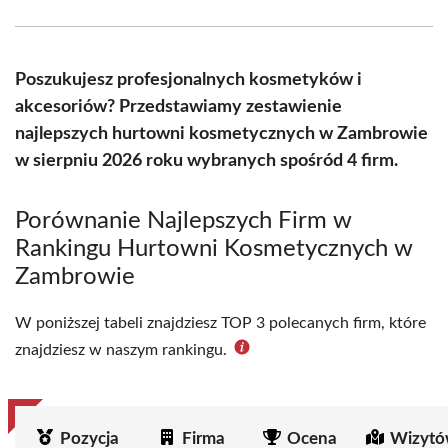
Facebook
X
Pinterest
WhatsApp
LinkedIn
Email
(Twitter)
Poszukujesz profesjonalnych kosmetyków i
akcesoriów? Przedstawiamy zestawienie
najlepszych hurtowni kosmetycznych w Zambrowie
w sierpniu 2026 roku wybranych spośród 4 firm.
Porównanie Najlepszych Firm w
Rankingu Hurtowni Kosmetycznych w
Zambrowie
W poniższej tabeli znajdziesz TOP 3 polecanych firm, które
znajdziesz w naszym rankingu.
Pozycja
Firma
Ocena
Wizytó