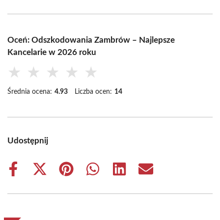
Oceń: Odszkodowania Zambrów – Najlepsze
Kancelarie w 2026 roku
★
★
★
★
★
Średnia ocena:
4.93
Liczba ocen:
14
Udostępnij
Share
Share
Share
Share
Share
Share
on
on
on
on
on
on
Facebook
X
Pinterest
WhatsApp
LinkedIn
Email
(Twitter)