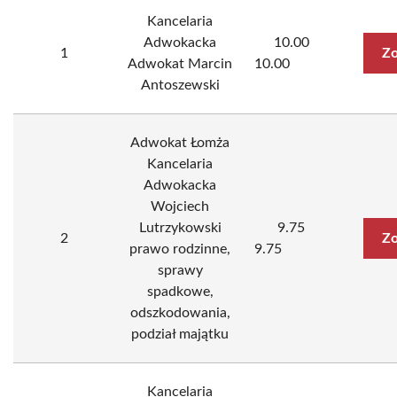
Kancelaria
Adwokacka
10.00
1
Zo
Adwokat Marcin
10.00
Antoszewski
Adwokat Łomża
Kancelaria
Adwokacka
Wojciech
Lutrzykowski
9.75
2
Zo
prawo rodzinne,
9.75
sprawy
spadkowe,
odszkodowania,
podział majątku
Kancelaria