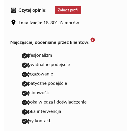
Czytaj opinie:
Zobacz profil
Lokalizacja:
18-301 Zambrów
Najczęściej doceniane przez klientów:
profesjonalizm
indywidualne podejście
zaangażowanie
empatyczne podejście
terminowość
wysoka wiedza i doświadczenie
szybka interwencja
łatwy kontakt