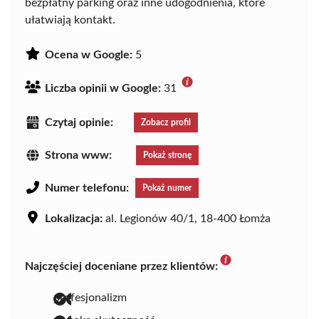
bezpłatny parking oraz inne udogodnienia, które
ułatwiają kontakt.
Ocena w Google:
5
Liczba opinii w Google:
31
Czytaj opinie:
Zobacz profil
Strona www:
Pokaż stronę
Numer telefonu:
Pokaż numer
Lokalizacja:
al. Legionów 40/1, 18-400 Łomża
Najczęściej doceniane przez klientów:
profesjonalizm