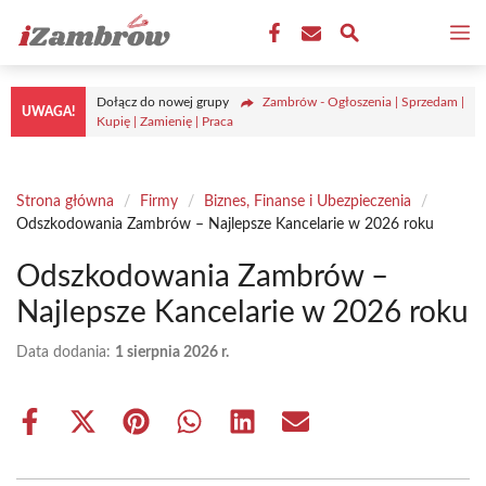
Przejdź
M
do
treści
Dołącz do nowej grupy
Zambrów - Ogłoszenia | Sprzedam |
UWAGA!
Kupię | Zamienię | Praca
Strona główna
/
Firmy
/
Biznes, Finanse i Ubezpieczenia
/
Odszkodowania Zambrów – Najlepsze Kancelarie w 2026 roku
Odszkodowania Zambrów –
Najlepsze Kancelarie w 2026 roku
Data dodania:
1 sierpnia 2026 r.
Share
Share
Share
Share
Share
Share
on
on
on
on
on
on
Facebook
X
Pinterest
WhatsApp
LinkedIn
Email
(Twitter)