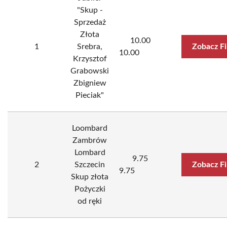
"Skup -
Sprzedaż
Złota
10.00
1
Srebra,
Zobacz F
10.00
Krzysztof
Grabowski
Zbigniew
Pieciak"
Loombard
Zambrów
Lombard
9.75
2
Szczecin
Zobacz F
9.75
Skup złota
Pożyczki
od ręki