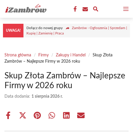
Przejdź
M
do
treści
Dołącz do nowej grupy
Zambrów - Ogłoszenia | Sprzedam |
UWAGA!
Kupię | Zamienię | Praca
Strona główna
/
Firmy
/
Zakupy i Handel
/
Skup Złota
Zambrów – Najlepsze Firmy w 2026 roku
Skup Złota Zambrów – Najlepsze
Firmy w 2026 roku
Data dodania:
1 sierpnia 2026 r.
Share
Share
Share
Share
Share
Share
on
on
on
on
on
on
Facebook
X
Pinterest
WhatsApp
LinkedIn
Email
(Twitter)