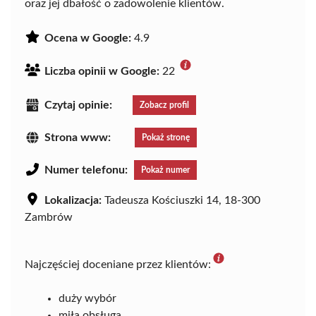
oraz jej dbałość o zadowolenie klientów.
Ocena w Google:
4.9
Liczba opinii w Google:
22
Czytaj opinie:
Zobacz profil
Strona www:
Pokaż stronę
Numer telefonu:
Pokaż numer
Lokalizacja:
Tadeusza Kościuszki 14, 18-300
Zambrów
Najczęściej doceniane przez klientów:
duży wybór
miła obsługa