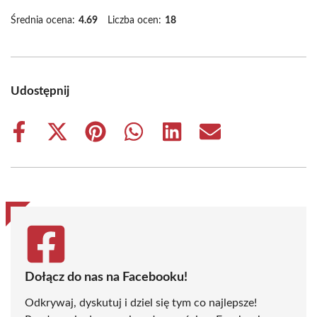
Średnia ocena:
4.69
Liczba ocen:
18
Udostępnij
Share
Share
Share
Share
Share
Share
on
on
on
on
on
on
Facebook
X
Pinterest
WhatsApp
LinkedIn
Email
(Twitter)
Dołącz do nas na Facebooku!
Odkrywaj, dyskutuj i dziel się tym co najlepsze!