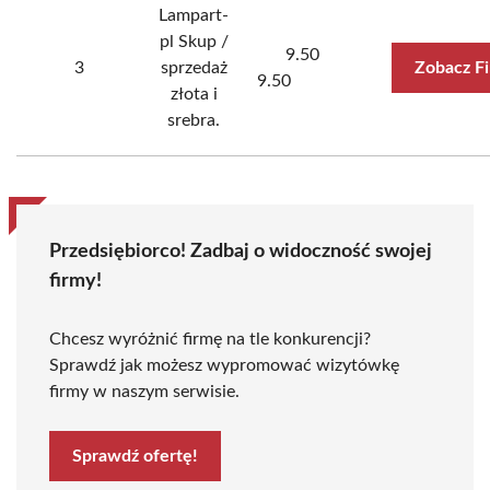
Lampart-
pl Skup /
9.50
3
sprzedaż
Zobacz F
9.50
złota i
srebra.
Przedsiębiorco! Zadbaj o widoczność swojej
firmy!
Chcesz wyróżnić firmę na tle konkurencji?
Sprawdź jak możesz wypromować wizytówkę
firmy w naszym serwisie.
Sprawdź ofertę!