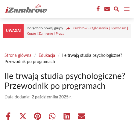
Przejdź
M
do
treści
Dołącz do nowej grupy
Zambrów - Ogłoszenia | Sprzedam |
UWAGA!
Kupię | Zamienię | Praca
Strona główna
/
Edukacja
/
Ile trwają studia psychologiczne?
Przewodnik po programach
Ile trwają studia psychologiczne?
Przewodnik po programach
Data dodania:
2 października 2025 r.
Share
Share
Share
Share
Share
Share
on
on
on
on
on
on
Facebook
X
Pinterest
WhatsApp
LinkedIn
Email
(Twitter)