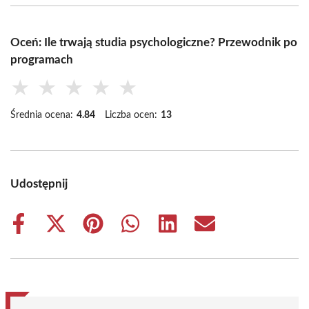
Oceń: Ile trwają studia psychologiczne? Przewodnik po
programach
★
★
★
★
★
Średnia ocena:
4.84
Liczba ocen:
13
Udostępnij
Share
Share
Share
Share
Share
Share
on
on
on
on
on
on
Facebook
X
Pinterest
WhatsApp
LinkedIn
Email
(Twitter)