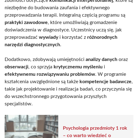
zdolności dotyczące
komunikacji interpersonalnej
, które są
niezbędne do budowania zaufania i efektywnego
przeprowadzania terapii. Integralną częścią programu są
praktyki zawodowe
, które umożliwiają gromadzenie
doświadczenia w diagnostyce. Uczestnicy uczą się, jak
przeprowadzać
wywiady
i korzystać z
różnorodnych
narzędzi diagnostycznych
.
Dodatkowo, zdobywają umiejętności
analizy danych
oraz
obserwacji
, co sprzyja
krytycznemu myśleniu
i
efektywnemu rozwiązywaniu problemów
. W programie
kształcenia uwzględnione są także
kompetencje badawcze
,
takie jak projektowanie i realizacja badań, co przyczynia się
do wszechstronnego przygotowania przyszłych
specjalistów.
Psychologia przedmioty 1 rok
– co warto wiedzieć o