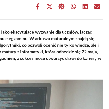
Share
Share
Share
Share
Share
Share
on
on
on
on
on
on
Facebook
X
Pinterest
WhatsApp
LinkedIn
Email
(Twitter)
 jako ekscytujące wyzwanie dla uczniów, łącząc
mule egzaminu. W arkuszu maturalnym znajdą się
orytmiki, co pozwoli ocenić nie tylko wiedzę, ale i
matury z informatyki, która odbędzie się 22 maja,
gadnień, a sukces może otworzyć drzwi do kariery w