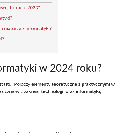
owej formule 2023?
atyki?
a maturze z informatyki?
i?
formatyki w 2024 roku?
tałtu. Połączy elementy
teoretyczne
z
praktycznymi
w
ę uczniów z zakresu
technologii
oraz
informatyki
,