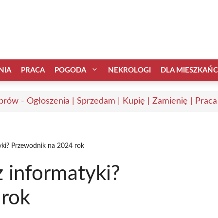
NIA
PRACA
POGODA
NEKROLOGI
DLA MIESZKAŃ
rów - Ogłoszenia | Sprzedam | Kupię | Zamienię | Praca
yki? Przewodnik na 2024 rok
 informatyki?
 rok