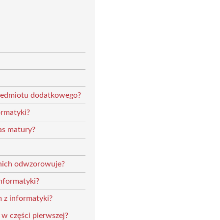
przedmiotu dodatkowego?
ormatyki?
as matury?
w nich odwzorowuje?
informatyki?
 z informatyki?
w części pierwszej?