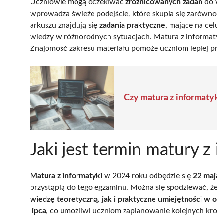
Uczniowie mogą oczekiwać
zróżnicowanych zadań
do 
wprowadza świeże podejście, które skupia się zarówn
arkuszu znajdują się
zadania praktyczne
, mające na ce
wiedzy w różnorodnych sytuacjach. Matura z informaty
Znajomość zakresu materiału pomoże uczniom lepiej 
Czy matura z informatyk
Jaki jest termin matury 
Matura z informatyki
w 2024 roku odbędzie się
22 maj
przystąpią do tego egzaminu. Można się spodziewać, ż
wiedzę teoretyczną, jak i praktyczne umiejętności w o
lipca
, co umożliwi uczniom zaplanowanie kolejnych kr