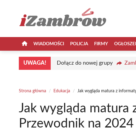
Przejdź
do
treści
WIADOMOŚCI
POLICJA
FIRMY
OGŁOSZE
UWAGA!
Dołącz do nowej grupy
Zamb
Strona główna
/
Edukacja
/
Jak wygląda matura z informat
Jak wygląda matura z
Przewodnik na 2024