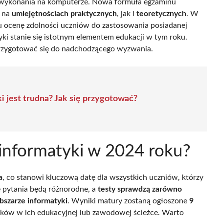
wykonania na komputerze. Nowa formuła egzaminu
o na
umiejętnościach praktycznych
, jak i
teoretycznych
. W
lu ocenę zdolności uczniów do zastosowania posiadanej
ki stanie się istotnym elementem edukacji w tym roku.
przygotować się do nadchodzącego wyzwania.
i jest trudna? Jak się przygotować?
z informatyki w 2024 roku?
a
, co stanowi kluczową datę dla wszystkich uczniów, którzy
e pytania będą różnorodne, a
testy sprawdzą zarówno
bszarze informatyki
. Wyniki matury zostaną ogłoszone
9
oków w ich edukacyjnej lub zawodowej ścieżce. Warto