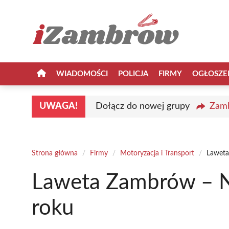
Przejdź
do
treści
WIADOMOŚCI
POLICJA
FIRMY
OGŁOSZE
UWAGA!
Dołącz do nowej grupy
Zamb
Strona główna
/
Firmy
/
Motoryzacja i Transport
/
Laweta
Laweta Zambrów – N
roku