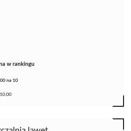
na w rankingu
.00 na 10
10.00
czalnia lawet