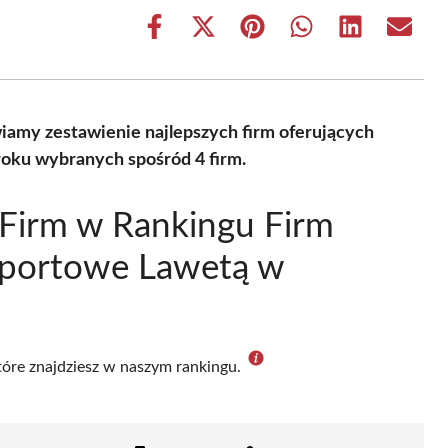
Share
Share
Share
Share
Share
Share
on
on
on
on
on
on
Facebook
X
Pinterest
WhatsApp
LinkedIn
Email
(Twitter)
iamy zestawienie najlepszych firm oferujących
roku wybranych spośród 4 firm.
Firm w Rankingu Firm
sportowe Lawetą w
które znajdziesz w naszym rankingu.