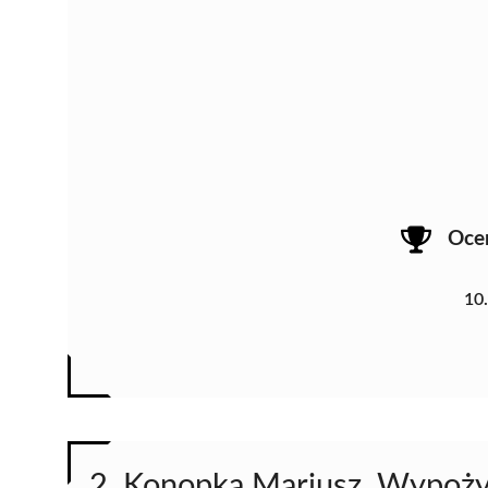
Oce
10
2. Konopka Mariusz. Wypoży