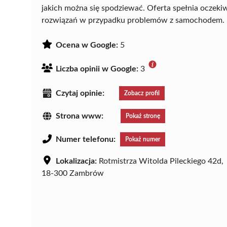
jakich można się spodziewać. Oferta spełnia oczek
rozwiązań w przypadku problemów z samochodem.
Ocena w Google:
5
Liczba opinii w Google:
3
Czytaj opinie:
Zobacz profil
Strona www:
Pokaż stronę
Numer telefonu:
Pokaż numer
Lokalizacja:
Rotmistrza Witolda Pileckiego 42d,
18-300 Zambrów