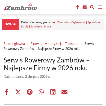
Przejdź
M
do
treści
Dołącz do nowej grupy
Zambrów - Ogłoszenia | Sprzedam |
UWAGA!
Kupię | Zamienię | Praca
Strona główna
/
Firmy
/
Motoryzacja i Transport
/
Serwis
Rowerowy Zambrów – Najlepsze Firmy w 2026 roku
Serwis Rowerowy Zambrów –
Najlepsze Firmy w 2026 roku
Data dodania:
3 sierpnia 2026 r.
Share
Share
Share
Share
Share
Share
on
on
on
on
on
on
Facebook
X
Pinterest
WhatsApp
LinkedIn
Email
(Twitter)