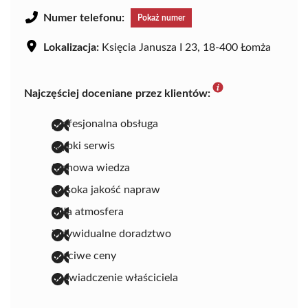
Numer telefonu:
Pokaż numer
Lokalizacja:
Księcia Janusza I 23, 18-400 Łomża
Najczęściej doceniane przez klientów:
profesjonalna obsługa
szybki serwis
fachowa wiedza
wysoka jakość napraw
miła atmosfera
indywidualne doradztwo
uczciwe ceny
doświadczenie właściciela