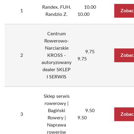
Randex. FUH.
10.00
1
Zobac
Randzio Z.
10.00
Centrum
Rowerowo-
Narciarskie
9.75
2
KROSS -
Zobac
9.75
autoryzowany
dealer SKLEP
I SERWIS
Sklep serwis
rowerowy |
Bagiński
9.50
3
Zobac
Rowery |
9.50
Naprawa
rowerów