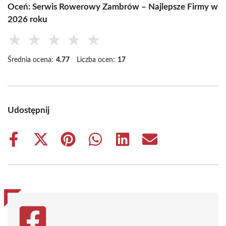
Oceń: Serwis Rowerowy Zambrów – Najlepsze Firmy w
2026 roku
★
★
★
★
★
Średnia ocena:
4.77
Liczba ocen:
17
Udostępnij
Share
Share
Share
Share
Share
Share
on
on
on
on
on
on
Facebook
X
Pinterest
WhatsApp
LinkedIn
Email
(Twitter)