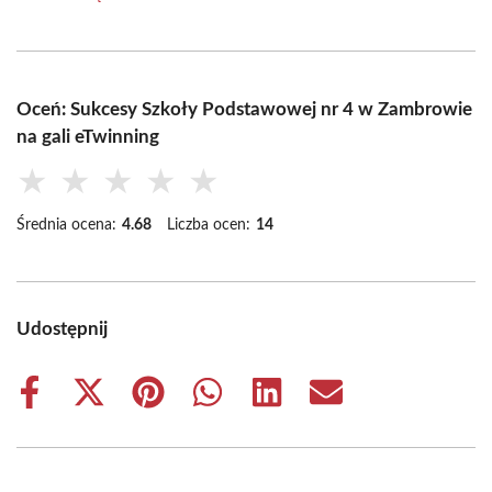
Oceń: Sukcesy Szkoły Podstawowej nr 4 w Zambrowie
na gali eTwinning
★
★
★
★
★
Średnia ocena:
4.68
Liczba ocen:
14
Udostępnij
Share
Share
Share
Share
Share
Share
on
on
on
on
on
on
Facebook
X
Pinterest
WhatsApp
LinkedIn
Email
(Twitter)