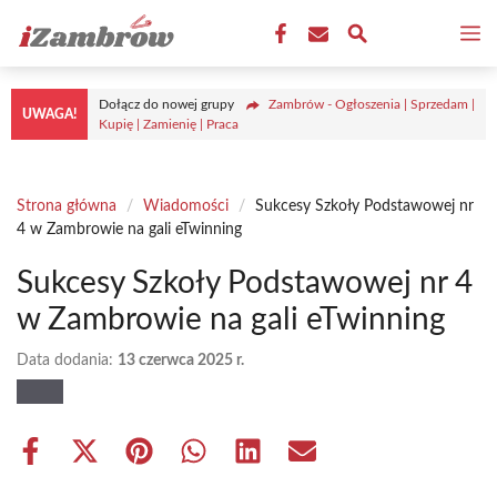
Przejdź
M
do
treści
Dołącz do nowej grupy
Zambrów - Ogłoszenia | Sprzedam |
UWAGA!
Kupię | Zamienię | Praca
Strona główna
/
Wiadomości
/
Sukcesy Szkoły Podstawowej nr
4 w Zambrowie na gali eTwinning
Sukcesy Szkoły Podstawowej nr 4
w Zambrowie na gali eTwinning
Data dodania:
13 czerwca 2025 r.
Share
Share
Share
Share
Share
Share
on
on
on
on
on
on
Facebook
X
Pinterest
WhatsApp
LinkedIn
Email