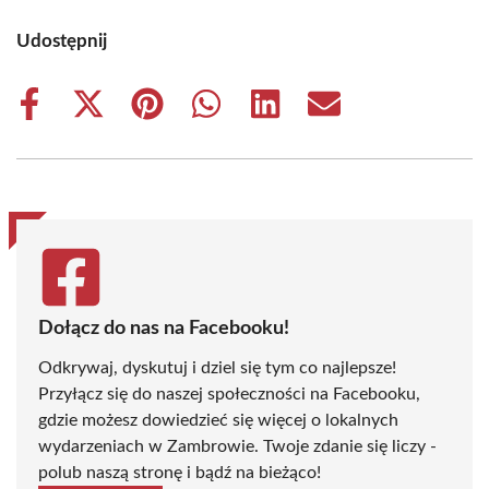
Udostępnij
Share
Share
Share
Share
Share
Share
on
on
on
on
on
on
Facebook
X
Pinterest
WhatsApp
LinkedIn
Email
(Twitter)
Dołącz do nas na Facebooku!
Odkrywaj, dyskutuj i dziel się tym co najlepsze!
Przyłącz się do naszej społeczności na Facebooku,
gdzie możesz dowiedzieć się więcej o lokalnych
wydarzeniach w Zambrowie. Twoje zdanie się liczy -
polub naszą stronę i bądź na bieżąco!