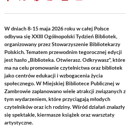
on
on
on
on
on
on
Facebook
X
Pinterest
WhatsApp
LinkedIn
Email
(Twitter)
W dniach 8-15 maja 2026 roku w całej Polsce
odbywa się XXIII Ogólnopolski Tydzień Bibliotek,
organizowany przez Stowarzyszenie Bibliotekarzy
Polskich. Tematem przewodnim tegorocznej edycji
jest hasło „Biblioteka. Otwierasz. Odkrywasz”, które
ma na celu promowanie czytelnictwa oraz bibliotek
jako centrów edukacji i wzbogacenia życia
społecznego. W Miejskiej Bibliotece Publicznej w
Zambrowie zaplanowano wiele atrakcji związanych z
tym wydarzeniem, które przyciągają młodych
czytelników oraz ich rodziny. Wśród działań znalazły
się spektakle, kiermasze książek oraz warsztaty
artystyczne.