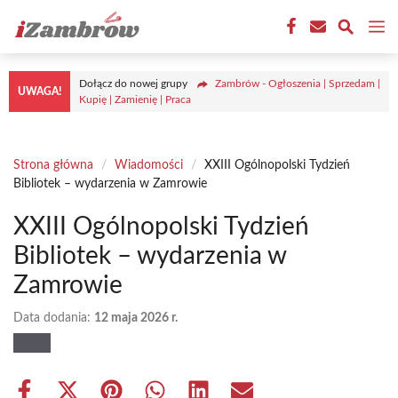
Przejdź
M
do
treści
Dołącz do nowej grupy
Zambrów - Ogłoszenia | Sprzedam |
UWAGA!
Kupię | Zamienię | Praca
Strona główna
/
Wiadomości
/
XXIII Ogólnopolski Tydzień
Bibliotek – wydarzenia w Zamrowie
XXIII Ogólnopolski Tydzień
Bibliotek – wydarzenia w
Zamrowie
Data dodania:
12 maja 2026 r.
Share
Share
Share
Share
Share
Share